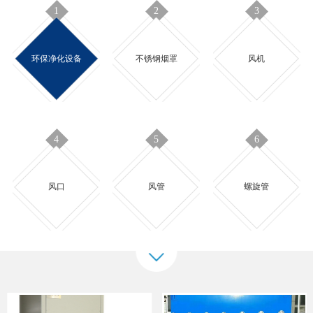
1
2
3
环保净化设备
不锈钢烟罩
风机
4
5
6
风口
风管
螺旋管